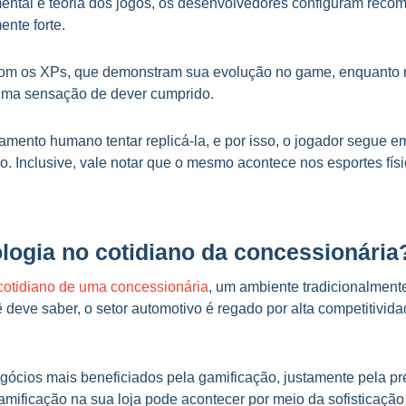
tal e teoria dos jogos, os desenvolvedores configuram reco
nte forte.
 com os XPs, que demonstram sua evolução no game, enquanto
uma sensação de dever cumprido.
mento humano tentar replicá-la, e por isso, o jogador segue 
o. Inclusive, vale notar que o mesmo acontece nos esportes fí
ogia no cotidiano da concessionária
cotidiano de uma concessionária
, um ambiente tradicionalmente
ve saber, o setor automotivo é regado por alta competitividade
negócios mais beneficiados pela gamificação, justamente pela 
gamificação na sua loja pode acontecer por meio da sofistica