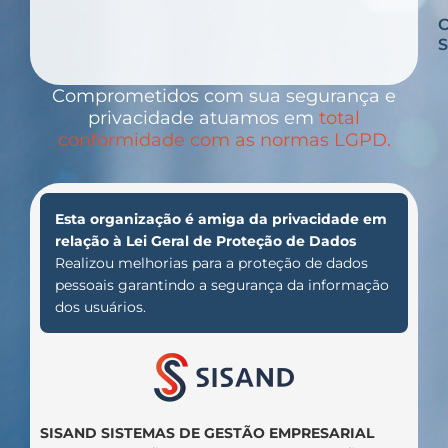
C
S
Comprometidos com sua segurança e
privacidade atuamos em
total
conformidade com as normas LGPD.
Esta organização é amiga da privacidade em
relação à Lei Geral de Proteção de Dados
Realizou melhorias para a proteção de dados
pessoais garantindo a segurança da informação
dos usuários.
SISAND SISTEMAS DE GESTÃO EMPRESARIAL