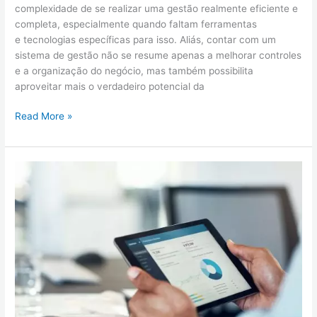
complexidade de se realizar uma gestão realmente eficiente e
completa, especialmente quando faltam ferramentas
e tecnologias específicas para isso. Aliás, contar com um
sistema de gestão não se resume apenas a melhorar controles
e a organização do negócio, mas também possibilita
aproveitar mais o verdadeiro potencial da
Read More »
Controle
de
pagamentos
em
concessionárias:
como
otimizar
esse
processo?