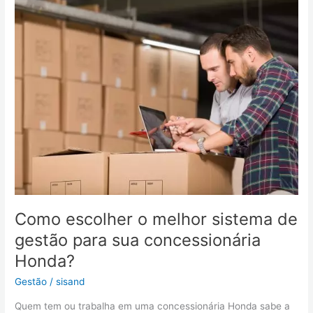
o
melhor
sistema
de
gestão
para
sua
concessionária
Honda?
Como escolher o melhor sistema de
gestão para sua concessionária
Honda?
Gestão
/
sisand
Quem tem ou trabalha em uma concessionária Honda sabe a