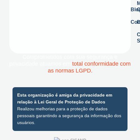
Blo
C
Con
D
C
S
Comprometidos com sua segurança e
privacidade atuamos em
total conformidade com
as normas LGPD.
Esta organização é amiga da privacidade em
relação à Lei Geral de Proteção de Dados
Realizou melhorias para a proteção de dados
pessoais garantindo a segurança da informação dos
usuários.