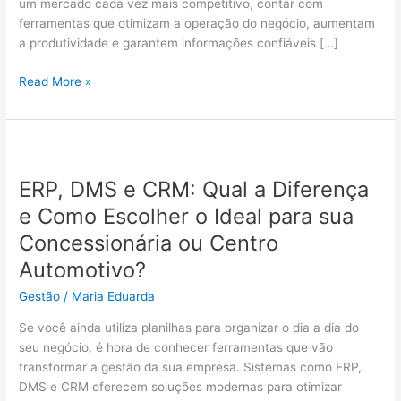
um mercado cada vez mais competitivo, contar com
da
ferramentas que otimizam a operação do negócio, aumentam
sua
a produtividade e garantem informações confiáveis […]
concessionária?
Read More »
ERP,
DMS
ERP, DMS e CRM: Qual a Diferença
e
CRM:
e Como Escolher o Ideal para sua
Qual
Concessionária ou Centro
a
Automotivo?
Diferença
e
Gestão
/
Maria Eduarda
Como
Escolher
Se você ainda utiliza planilhas para organizar o dia a dia do
o
seu negócio, é hora de conhecer ferramentas que vão
Ideal
transformar a gestão da sua empresa. Sistemas como ERP,
para
DMS e CRM oferecem soluções modernas para otimizar