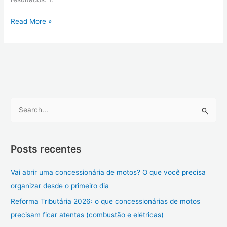
Read More »
P
e
s
Posts recentes
q
u
Vai abrir uma concessionária de motos? O que você precisa
i
organizar desde o primeiro dia
s
Reforma Tributária 2026: o que concessionárias de motos
a
precisam ficar atentas (combustão e elétricas)
r