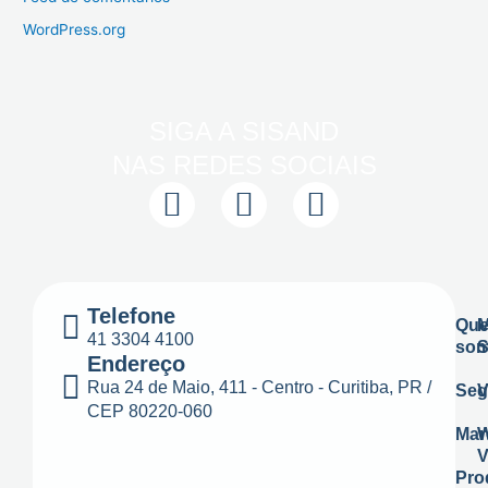
WordPress.org
SIGA A SISAND
NAS REDES SOCIAIS
I
F
L
n
a
i
s
c
n
t
e
k
Telefone
a
b
e
Qu
M
41 3304 4100
so
S
g
o
d
Endereço
r
o
i
Rua 24 de Maio, 411 - Centro - Curitiba, PR /
Seg
V
CEP 80220-060
a
k
n
Mar
W
m
V
Pro