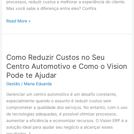
sua
processos, reduzir custos e melhorar a experiência do cliente.
Concessionária
Mas você sabe a diferença entre eles? Confira
ou
Centro
Read More »
Automotivo?
Como
Reduzir
Como Reduzir Custos no Seu
Custos
no
Centro Automotivo e Como o Vision
Seu
Pode te Ajudar
Centro
Automotivo
Gestão
/
Maria Eduarda
e
Gerenciar um centro automotivo é um desafio constante,
Como
especialmente quando o assunto é reduzir custos sem
o
comprometer a qualidade dos serviços. No entanto, com o uso
Vision
de tecnologias adequadas, é possível otimizar processos,
Pode
aumentar a eficiência e economizar recursos. O Vision ERP é a
te
solução ideal para ajudar seu negócio a alcançar esses
Ajudar
resultados. 1.