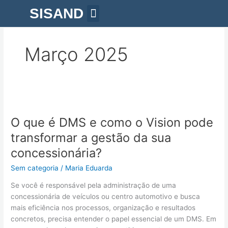
Ir
SISAND
para
o
Quem somos
conteúdo
Março 2025
O
que
O que é DMS e como o Vision pode
é
DMS
transformar a gestão da sua
e
concessionária?
como
o
Sem categoria
/
Maria Eduarda
Vision
Se você é responsável pela administração de uma
pode
concessionária de veículos ou centro automotivo e busca
transformar
mais eficiência nos processos, organização e resultados
a
concretos, precisa entender o papel essencial de um DMS. Em
gestão